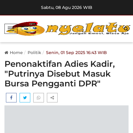
Sabtu, 08 Agu 2026 WIB
T
o
g
g
Home
Politik
Senin, 01 Sep 2025 16:43 WIB
l
Penonaktifan Adies Kadir,
e
"Putrinya Disebut Masuk
N
a
Bursa Pengganti DPR"
v
i
g
a
t
i
o