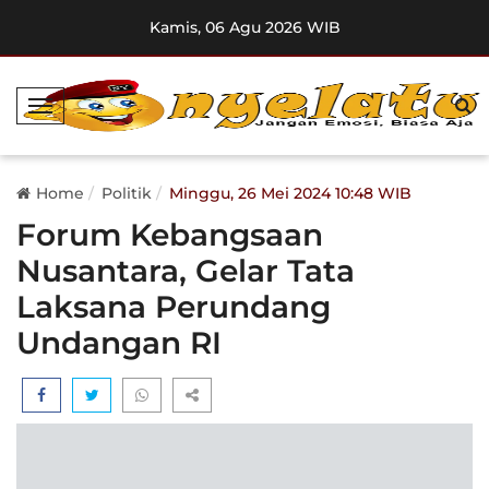
Kamis, 06 Agu 2026 WIB
T
o
g
g
Home
Politik
Minggu, 26 Mei 2024 10:48 WIB
l
Forum Kebangsaan
e
Nusantara, Gelar Tata
N
a
Laksana Perundang
v
Undangan RI
i
g
a
t
i
o